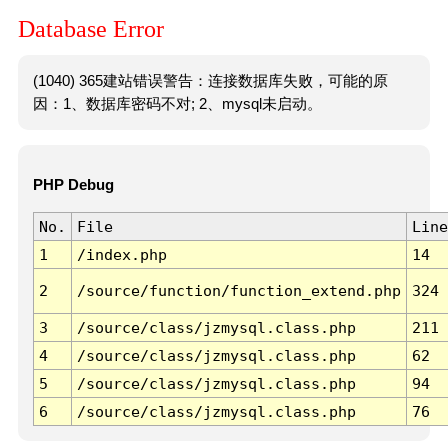
Database Error
(1040) 365建站错误警告：连接数据库失败，可能的原
因：1、数据库密码不对; 2、mysql未启动。
PHP Debug
No.
File
Line
1
/index.php
14
2
/source/function/function_extend.php
324
3
/source/class/jzmysql.class.php
211
4
/source/class/jzmysql.class.php
62
5
/source/class/jzmysql.class.php
94
6
/source/class/jzmysql.class.php
76