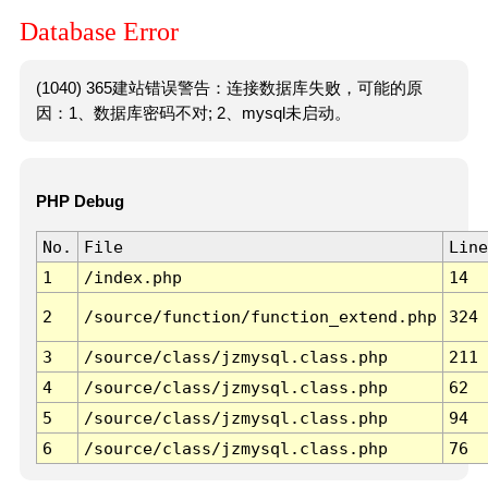
Database Error
(1040) 365建站错误警告：连接数据库失败，可能的原
因：1、数据库密码不对; 2、mysql未启动。
PHP Debug
No.
File
Line
1
/index.php
14
2
/source/function/function_extend.php
324
3
/source/class/jzmysql.class.php
211
4
/source/class/jzmysql.class.php
62
5
/source/class/jzmysql.class.php
94
6
/source/class/jzmysql.class.php
76