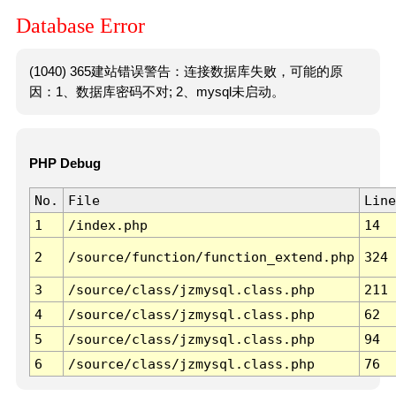
Database Error
(1040) 365建站错误警告：连接数据库失败，可能的原
因：1、数据库密码不对; 2、mysql未启动。
PHP Debug
No.
File
Line
1
/index.php
14
2
/source/function/function_extend.php
324
3
/source/class/jzmysql.class.php
211
4
/source/class/jzmysql.class.php
62
5
/source/class/jzmysql.class.php
94
6
/source/class/jzmysql.class.php
76