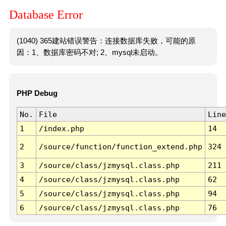
Database Error
(1040) 365建站错误警告：连接数据库失败，可能的原
因：1、数据库密码不对; 2、mysql未启动。
PHP Debug
No.
File
Line
1
/index.php
14
2
/source/function/function_extend.php
324
3
/source/class/jzmysql.class.php
211
4
/source/class/jzmysql.class.php
62
5
/source/class/jzmysql.class.php
94
6
/source/class/jzmysql.class.php
76