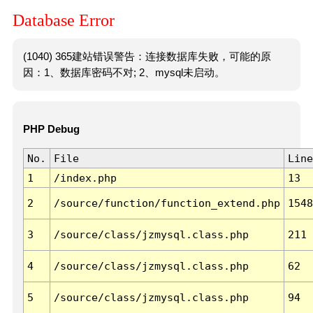
Database Error
(1040) 365建站错误警告：连接数据库失败，可能的原
因：1、数据库密码不对; 2、mysql未启动。
PHP Debug
No.
File
Line
1
/index.php
13
2
/source/function/function_extend.php
1548
3
/source/class/jzmysql.class.php
211
4
/source/class/jzmysql.class.php
62
5
/source/class/jzmysql.class.php
94